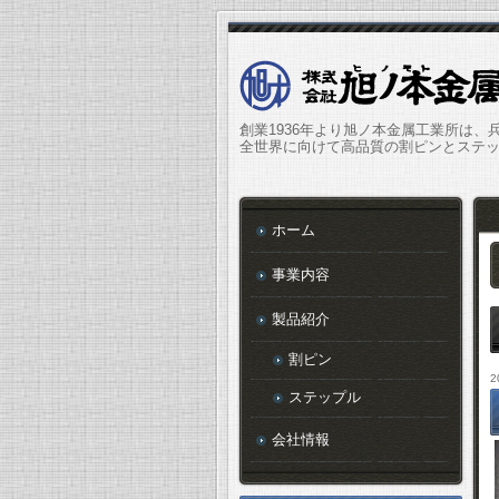
創業1936年より旭ノ本金属工業所は、
全世界に向けて高品質の割ピンとステ
ホーム
事業内容
製品紹介
割ピン
2
ステップル
会社情報