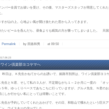
メンバー全員でお祓いを受け、その後、マスターズスタッフが用意してくれた
た。
さすが山の上。心地よい風が開け放たれた窓から入ってきます。
冷たいビールを呑んだら、昼食よりも眠気の方が勝ってしまいました。 天国
Permalink
by 田路和男
at 09:50
017.06.23
ワイン倶楽部ヨコヤマへ
昨日は、Ｋ先生かねてからのお誘いで、姫路市別所は、ワイン倶楽部ヨコヤ
Ｋ先生とＮ君、そして私の３人が、不定期ながら１～２か月に一度の 「オッ
う５年。ゆっくりペースであちこちに行っていますが、グルメ先生、Ｎ君のお
屋にしか行かない私にとっては得難いことです。
Ｋ先生が予約していてくれたおかげで、その日、和歌山で獲れたという巨大ア
イン、ウイスキーの夕べでした。