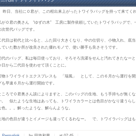
昨日、当社にＯ君が、この程出来上がったトワイラバッグを持って来てく
私がＯ君の奥さん “ゆずの木” 工房に製作依頼していたトワイラバッグで、
の次世代バッグです。
二代目は初代と比べると、ふた回り大きくなり、中の仕切り、小物入れ、底当
していた数か所が改良された優れモノで、使い勝手も良さそうです。
初代のバッグ、私は毎日使っており、そろそろ洗濯をせんと汚れてきたなーと
今日から二代目を使わせて頂くことに。
実物トワイライトエクスプレスも 「瑞風」 として、この６月から運行を開
グも早速６月から運行開始です。
ところでＯ君奥さん談によりますと、このバッグの生地、もう手持ちが無くな
か。 似たような生地はあっても、トワイラカラーとは色目がかなり違うらし
な色。。。解ったような、解らんような。
生地の色目が違うとイメージも違ってくるわなー。 で、トワイラバッグはも
Permalink
by 田路和男
at 07:45