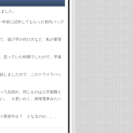
れました。
一年前に試作してもらった初代バッグ
て、提げ手の付け方など、私が要望
、思っていた時期でしたので、早速
始しましたので、このトワイラバッ
って品切れ、同じものは入手困難と
い。 Ｏ君いわく、南海電車みたい
う製造中止？ となるのか。。。