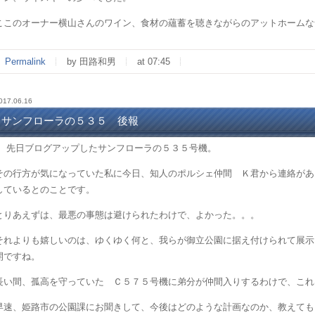
ここのオーナー横山さんのワイン、食材の蘊蓄を聴きながらのアットホームな
Permalink
by 田路和男
at 07:45
017.06.16
サンフローラの５３５ 後報
先日ブログアップしたサンフローラの５３５号機。
その行方が気になっていた私に今日、知人のポルシェ仲間 Ｋ君から連絡があ
しているとのことです。
とりあえずは、最悪の事態は避けられたわけで、よかった。。。
それよりも嬉しいのは、ゆくゆく何と、我らが御立公園に据え付けられて展示
開ですね。
長い間、孤高を守っていた Ｃ５７５号機に弟分が仲間入りするわけで、これ
早速、姫路市の公園課にお聞きして、今後はどのような計画なのか、教えても