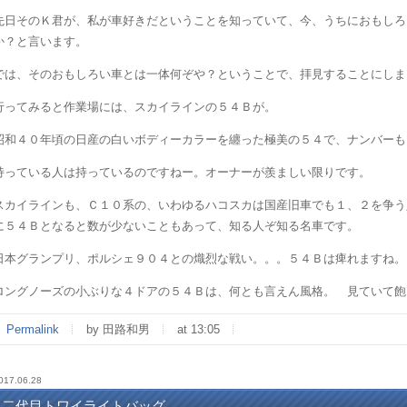
先日そのＫ君が、私が車好きだということを知っていて、今、うちにおもしろ
か？と言います。
では、そのおもしろい車とは一体何ぞや？ということで、拝見することにしま
行ってみると作業場には、スカイラインの５４Ｂが。
昭和４０年頃の日産の白いボディーカラーを纏った極美の５４で、ナンバーも
持っている人は持っているのですねー。オーナーが羨ましい限りです。
スカイラインも、Ｃ１０系の、いわゆるハコスカは国産旧車でも１、２を争う
に５４Ｂとなると数が少ないこともあって、知る人ぞ知る名車です。
日本グランプリ、ポルシェ９０４との熾烈な戦い。。。５４Ｂは痺れますね。
ロングノーズの小ぶりな４ドアの５４Ｂは、何とも言えん風格。 見ていて飽
Permalink
by 田路和男
at 13:05
017.06.28
二代目トワイライトバッグ