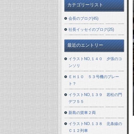
カテゴリーリスト
会長のブログ(45)
社長イッセイのブログ(25)
最近のエントリー
イラストNO,１４０ 夕張のコ
ンソリ
ＥＨ１０ ５３号機のプレー
ト？
イラストNO,１３９ 若松の門
デフ５５
新島の貨車２両
イラストNO.１３８ 北条線の
Ｃ１２列車