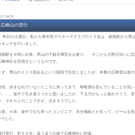
017.06.25
広峰山の苦行
昨日の土曜日、私たち青年部マスターズクラブの１２名は、姫路駅から男山
ーキングを行いました。
姫路駅を９時に出発、男山の千姫天満宮をお参り。 そこから大野川沿いに北
広峰神社を目指すというものです。
まず、男山の２２０段あるという階段で往生しましたが、本番の広峰登山道の
普段、歩きなれていないところに持ってきて、毎晩酒を呑んでいることが災い
ー。。。途中で引き返そうかと思いましたが、下る方がもっと疲れそうで、登
０，９Ｋｍとのことですが、泣きそうでした。
Ｎ君、Ｈ君、途中で立ち寄ったコンビニで、水分補給とか言って、ビールを呑
いでした。
難行苦行、約５０分。這う這うの体で広峰神社に到着。